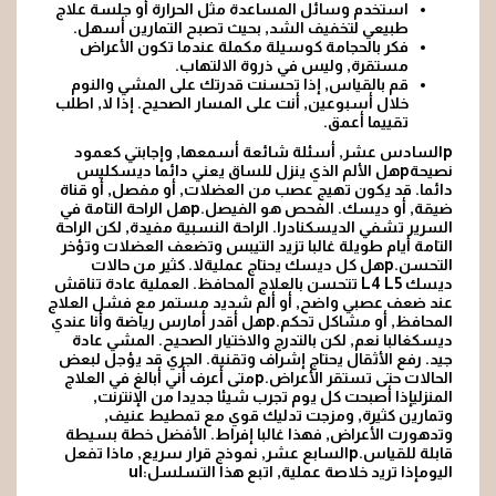
استخدم وسائل المساعدة مثل الحرارة أو جلسة علاج
طبيعي لتخفيف الشد, بحيث تصبح التمارين أسهل.
فكر بالحجامة كوسيلة مكملة عندما تكون الأعراض
مستقرة, وليس في ذروة الالتهاب.
قم بالقياس
, إذا تحسنت قدرتك على المشي والنوم
خلال أسبوعين, أنت على المسار الصحيح. إذا لا, اطلب
تقييما أعمق.
pالسادس عشر, أسئلة شائعة أسمعها, وإجابتي كعمود
نصيحةpهل الألم الذي ينزل للساق يعني دائما ديسكليس
دائما. قد يكون تهيج عصب من العضلات, أو مفصل, أو قناة
ضيقة, أو ديسك. الفحص هو الفيصل.pهل الراحة التامة في
السرير تشفي الديسكنادرا. الراحة النسبية مفيدة, لكن الراحة
التامة أيام طويلة غالبا تزيد التيبس وتضعف العضلات وتؤخر
التحسن.pهل كل ديسك يحتاج عمليةلا. كثير من حالات
ديسك L4 L5 تتحسن بالعلاج المحافظ. العملية عادة تناقش
عند ضعف عصبي واضح, أو ألم شديد مستمر مع فشل العلاج
المحافظ, أو مشاكل تحكم.pهل أقدر أمارس رياضة وأنا عندي
ديسكغالبا نعم, لكن بالتدرج والاختيار الصحيح. المشي عادة
جيد. رفع الأثقال يحتاج إشراف وتقنية. الجري قد يؤجل لبعض
الحالات حتى تستقر الأعراض.pمتى أعرف أني أبالغ في العلاج
المنزليإذا أصبحت كل يوم تجرب شيئا جديدا من الإنترنت,
وتمارين كثيرة, ومزجت تدليك قوي مع تمطيط عنيف,
وتدهورت الأعراض, فهذا غالبا إفراط. الأفضل خطة بسيطة
قابلة للقياس.pالسابع عشر, نموذج قرار سريع, ماذا تفعل
اليومإذا تريد خلاصة عملية, اتبع هذا التسلسل:ul