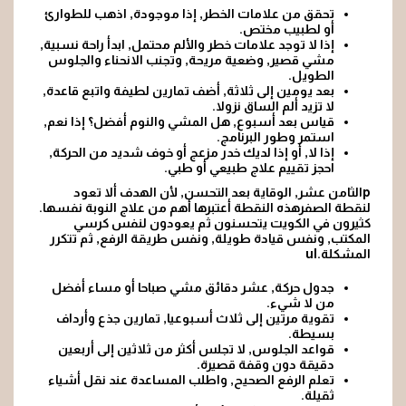
تحقق من علامات الخطر, إذا موجودة, اذهب للطوارئ
أو لطبيب مختص.
إذا لا توجد علامات خطر والألم محتمل, ابدأ راحة نسبية,
مشي قصير, وضعية مريحة, وتجنب الانحناء والجلوس
الطويل.
بعد يومين إلى ثلاثة, أضف تمارين لطيفة واتبع قاعدة,
لا تزيد ألم الساق نزولا.
قياس بعد أسبوع, هل المشي والنوم أفضل؟ إذا نعم,
استمر وطور البرنامج.
إذا لا
, أو إذا لديك خدر مزعج أو خوف شديد من الحركة,
احجز تقييم علاج طبيعي أو طبي.
pالثامن عشر, الوقاية بعد التحسن, لأن الهدف ألا تعود
لنقطة الصفرهذه النقطة أعتبرها أهم من علاج النوبة نفسها.
كثيرون في الكويت يتحسنون ثم يعودون لنفس كرسي
المكتب, ونفس قيادة طويلة, ونفس طريقة الرفع, ثم تتكرر
المشكلة.ul
جدول حركة, عشر دقائق مشي صباحا أو مساء أفضل
من لا شيء.
تقوية مرتين إلى ثلاث أسبوعيا, تمارين جذع وأرداف
بسيطة.
قواعد الجلوس, لا تجلس أكثر من ثلاثين إلى أربعين
دقيقة دون وقفة قصيرة.
تعلم الرفع الصحيح, واطلب المساعدة عند نقل أشياء
ثقيلة.