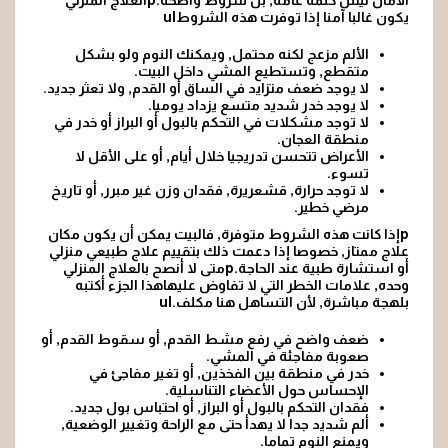
الأمان ليس كلمة عامة, بل شروط واضحة.pالعلاج المنزلي
يكون غالبا آمنا إذا توفرت هذه الشروطul
الألم مزعج لكنه محتمل, ويمكنك النوم ولو بشكل
متقطع, وتستطيع المشي داخل البيت.
لا يوجد ضعف متزايد في الساق أو القدم, ولا تعثر جديد.
لا يوجد خدر شديد متسع يزداد يوميا.
لا توجد مشكلات في التحكم بالبول أو البراز أو خدر في
منطقة العجان.
الأعراض تتحسن تدريجيا خلال أيام, أو على الأقل لا
تسوء.
لا توجد حرارة, قشعريرة, فقدان وزن غير مبرر, أو تاريخ
مرضي خطير.
pإذا كانت هذه الشروط متوفرة, فالبيت يمكن أن يكون مكان
علاج ممتاز, خصوصا إذا دعمت ذلك بتقييم علاج طبيعي منزلي
أو استشارة طبية عند الحاجة.pمتى لا أنصح بالعلاج المنزلي
وحده, علامات الخطر التي لا تفاوض عليهاهذا الجزء أكتبه
بلهجة مباشرة, لأن التساهل هنا مكلف.ul
ضعف واضح في رفع مشط القدم, أو سقوط القدم, أو
صعوبة مفاجئة في المشي.
خدر في منطقة بين الفخذين, أو تغير مفاجئ في
الإحساس حول الأعضاء التناسلية.
فقدان التحكم بالبول أو البراز, أو احتباس بول جديد.
ألم شديد جدا لا يهدأ حتى مع الراحة وتغيير الوضعية,
ويمنع النوم تماما.