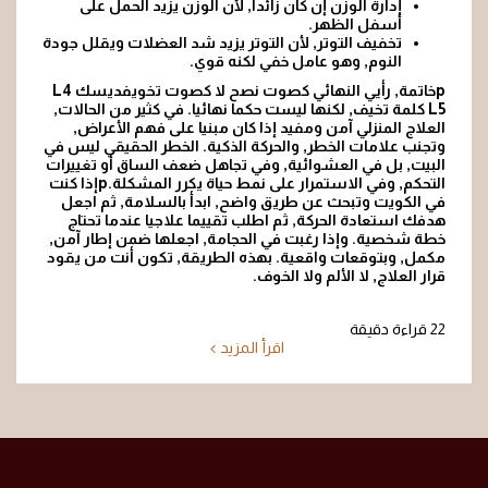
إدارة الوزن إن كان زائدا, لأن الوزن يزيد الحمل على
أسفل الظهر.
تخفيف التوتر
, لأن التوتر يزيد شد العضلات ويقلل جودة
النوم, وهو عامل خفي لكنه قوي.
pخاتمة, رأيي النهائي كصوت نصح لا كصوت تخويفديسك L4
L5 كلمة تخيف, لكنها ليست حكما نهائيا. في كثير من الحالات,
العلاج المنزلي آمن ومفيد إذا كان مبنيا على فهم الأعراض,
وتجنب علامات الخطر, والحركة الذكية. الخطر الحقيقي ليس في
البيت, بل في العشوائية, وفي تجاهل ضعف الساق أو تغييرات
التحكم, وفي الاستمرار على نمط حياة يكرر المشكلة.pإذا كنت
في الكويت وتبحث عن طريق واضح, ابدأ بالسلامة, ثم اجعل
هدفك استعادة الحركة, ثم اطلب تقييما علاجيا عندما تحتاج
خطة شخصية. وإذا رغبت في الحجامة, اجعلها ضمن إطار آمن,
مكمل, وبتوقعات واقعية. بهذه الطريقة, تكون أنت من يقود
قرار العلاج, لا الألم ولا الخوف.
22 قراءة دقيقة
اقرأ المزيد