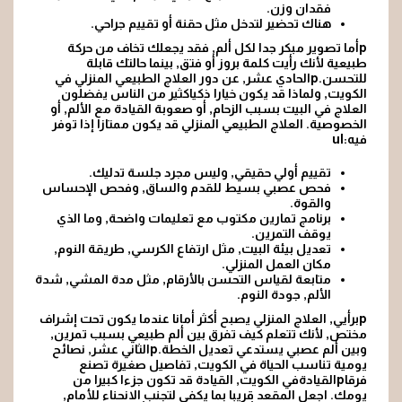
فقدان وزن.
هناك تحضير لتدخل مثل حقنة أو تقييم جراحي.
pأما تصوير مبكر جدا لكل ألم, فقد يجعلك تخاف من حركة
طبيعية لأنك رأيت كلمة بروز أو فتق, بينما حالتك قابلة
للتحسن.pالحادي عشر, عن دور العلاج الطبيعي المنزلي في
الكويت, ولماذا قد يكون خيارا ذكياكثير من الناس يفضلون
العلاج في البيت بسبب الزحام, أو صعوبة القيادة مع الألم, أو
الخصوصية. العلاج الطبيعي المنزلي قد يكون ممتازا إذا توفر
فيه:ul
تقييم أولي حقيقي, وليس مجرد جلسة تدليك.
فحص عصبي بسيط للقدم والساق, وفحص الإحساس
والقوة.
برنامج تمارين مكتوب مع تعليمات واضحة, وما الذي
يوقف التمرين.
تعديل بيئة البيت, مثل ارتفاع الكرسي, طريقة النوم,
مكان العمل المنزلي.
متابعة
لقياس التحسن بالأرقام, مثل مدة المشي, شدة
الألم, جودة النوم.
pبرأيي, العلاج المنزلي يصبح أكثر أمانا عندما يكون تحت إشراف
مختص, لأنك تتعلم كيف تفرق بين ألم طبيعي بسبب تمرين,
وبين ألم عصبي يستدعي تعديل الخطة.pالثاني عشر, نصائح
يومية تناسب الحياة في الكويت, تفاصيل صغيرة تصنع
فرقاpالقيادةفي الكويت, القيادة قد تكون جزءا كبيرا من
يومك. اجعل المقعد قريبا بما يكفي لتجنب الانحناء للأمام,