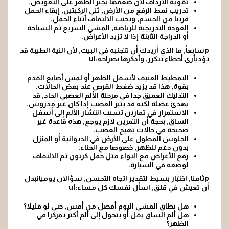
تقوية الأرداف لأن ضعفها يجبر الظهر على التعويض.
تدريب نمط الرفع من الأرض, ثني الركبتين, إبقاء الحمل
قريبا من الجسم, وتجنب الالتفاف أثناء الحمل.
العودة التدريجية
للرياضة, المشي السريع ثم السباحة
أو الدراجة الثابتة إذا لا تزيد الأعراض.
pسابعاً, ما الذي أريدك أن تتجنبه في البيت, لأن النية الطيبة قد
تؤذيأرى أخطاء تتكرر, وأذكرها بصراحة:ul
التمطيط العنيف لأسفل الظهر أو لمس أصابع القدم
بقوة, هذا قد يزيد ضغط القرص عند بعض الحالات.
التدليك العميق جدا في مرحلة الألم العصبي الحاد, قد
يهدئ عضلة لكنه قد يثير العصب إذا كان غير مدروس.
الاستمرار في تمارين تسبب انتشار الألم إلى أسفل
الساق, بحجة أن التمرين لازم يوجع, هذه قاعدة غير
صحيحة في حالات تهيج العصب.
الجلوس المطول على الأرض في الديوانية أو المنزل
بدون دعم للظهر, خصوصا مع انحناء.
رفع الأغراض مع التواء
مثل حمل كرتون ثم الالتفاف
لوضعه في السيارة.
pثامنا, اختبار بسيط لتقدير اتجاه التحسن, سؤالان يوميانبدل
أن تعيش في قلق, اسأل نفسك كل مساء:ul
هل نطاق المشي اليوم أفضل من أمس, حتى لو قليلا؟
هل ألم الساق يقل أو يتحول إلى ألم أكثر تمركزا في
الظهر؟