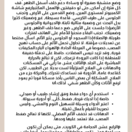
وضع منشفة صغيرة أو وسادة دعم خلف أسفل الظهر. قف
كل فترة إن أمكن, حتى لو دقيقتين.pالعمل المكتبيارفع شاشة
الكمبيوتر لمستوى العين, وضع القدمين على الأرض, وتجنب
الجلوس على طرف الكرسي. قاعدة بسيطة, غير وضعيتك كثيرا
بدل البحث عن وضعية مثالية ثابتة.pالديوانية والجلوس
الأرضيإذا جلست على الأرض, ضع دعما خلف الظهر, وغير
وضعيتك. تجنب البقاء منحنيا للأمام على الهاتف لفترات
طويلة.pالصلاةإذا السجود أو الجلوس يثير الألم, اسأل مختصا
عن تعديلات مؤقتة. لا تحاول تحمل الألم على حساب تهيج
العصب, خصوصا في المرحلة الحادة.pالهواء الباردالمكيفات
قوية, وقد تزيد تيبس العضلات. حافظ على تدفئة خفيفة
للمنطقة إذا كانت البرودة تزعجك, لكن لا تبالغ بالحرارة
المباشرة على الجلد.pالثالث عشر, ما رأيي في المسكنات
والدهانات في العلاج المنزليأنا لست بديلا عن الطبيب, لكن
كقاعدة عامة, الأدوية قد تساعدك تتحرك, والحركة جزء من
العلاج. المشكلة أن بعض الناس يأخذ مسكنا قويا ثم يعود
لرفع الأثاث وكأن الظهر شفي. لذلك:ul
استخدم أي دواء فقط وفق إرشاد طبيب أو صيدلي,
خاصة إذا لديك قرحة, ضغط, كلى, أو أدوية سيولة.
اعتبر الدواء وسيلة لتسهيل النوم والمشي, وليس
تصريحا للقيام بأعمال ثقيلة.
الدهانات قد تخفف الألم العضلي, لكنها لا تعالج ضغط
العصب, فلا تعتمد عليها وحدها.
pالرابع عشر, الحجامة في الكويت, متى يمكن أن تكون
مساعدة ومتى تكون مخاطرةلأن موقعنا يحمل أيضا جانب