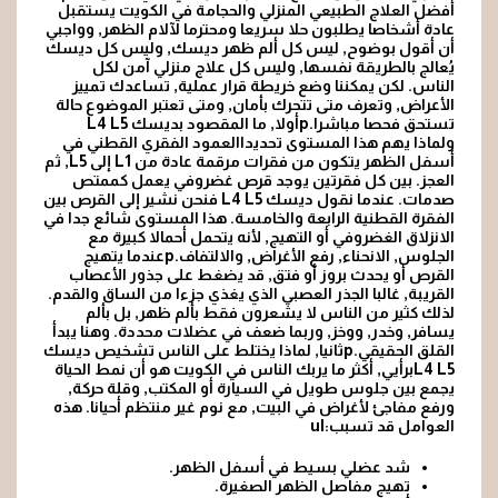
أفضل العلاج الطبيعي المنزلي والحجامة في الكويت يستقبل
عادة أشخاصا يطلبون حلا سريعا ومحترما لآلام الظهر, وواجبي
أن أقول بوضوح, ليس كل ألم ظهر ديسك, وليس كل ديسك
يُعالج بالطريقة نفسها, وليس كل علاج منزلي آمن لكل
الناس. لكن يمكننا وضع خريطة قرار عملية, تساعدك تمييز
الأعراض, وتعرف متى تتحرك بأمان, ومتى تعتبر الموضوع حالة
تستحق فحصا مباشرا.pأولا, ما المقصود بديسك L4 L5
ولماذا يهم هذا المستوى تحديداالعمود الفقري القطني في
أسفل الظهر يتكون من فقرات مرقمة عادة من L1 إلى L5, ثم
العجز. بين كل فقرتين يوجد قرص غضروفي يعمل كممتص
صدمات. عندما نقول ديسك L4 L5 فنحن نشير إلى القرص بين
الفقرة القطنية الرابعة والخامسة. هذا المستوى شائع جدا في
الانزلاق الغضروفي أو التهيج, لأنه يتحمل أحمالا كبيرة مع
الجلوس, الانحناء, رفع الأغراض, والالتفاف.pعندما يتهيج
القرص أو يحدث بروز أو فتق, قد يضغط على جذور الأعصاب
القريبة, غالبا الجذر العصبي الذي يغذي جزءا من الساق والقدم.
لذلك كثير من الناس لا يشعرون فقط بألم ظهر, بل بألم
يسافر, وخدر, ووخز, وربما ضعف في عضلات محددة. وهنا يبدأ
القلق الحقيقي.pثانيا, لماذا يختلط على الناس تشخيص ديسك
L4 L5برأيي, أكثر ما يربك الناس في الكويت هو أن نمط الحياة
يجمع بين جلوس طويل في السيارة أو المكتب, وقلة حركة,
ورفع مفاجئ لأغراض في البيت, مع نوم غير منتظم أحيانا. هذه
العوامل قد تسبب:ul
شد عضلي بسيط في أسفل الظهر.
تهيج مفاصل الظهر الصغيرة.