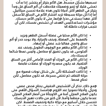
نسميها بشكل مبسط, هل الألم يتركز أم ينتشر. إذا بدأت
تمشي قليلا أو تغير وضعيتك فلاحظت أن ألم الساق قل وبدأ
يتركز في الظهر أكثر, أحيانا تكون هذه علامة تحسن ميكانيكي.
أما إذا كل حركة بسيطة تزيد انتشار الألم في الساق للأسفل
أكثر, فهذا يستدعي حذرا.pرابعا, متى لا يكون الأمر ديسك,
مؤشرات تساعدكليس الهدف أن تشخص نفسك, لكن أن
تتجنب قرارات خاطئة.ul
إذا كان الألم محليا في عضلة أسفل الظهر ويزيد
بالضغط على العضلة, ويخف بالحرارة, ولا يوجد خدر أو ألم
ساق واضح, فغالبا شد عضلي أو إجهاد.
إذا كان الألم يظهر مع الوقوف الطويل ويخف عند
الجلوس, قد يكون تضيق أو مفاصل, وليس نمطا شائعا
لديسك حاد.
إذا كان الألم في الورك أو الفخذ الأمامي أكثر من الساق
الخلفية, قد يكون مصدره الورك أو عضلات قابضة
الورك.
إذا كانت المشكلة تأتي على شكل نوبات قصيرة
مع
حركة التفاف ثم تختفي بسرعة, قد تكون مفاصل, لكن
تحتاج فحصا.
pمع ذلك, تذكر أن التشخيص الحقيقي يحتاج فحص عصبي
وحركي, وأحيانا تصويرا عند اللزوم.pخامسا, السؤال الأهم, متى
يكون العلاج المنزلي آمنا في الكويتأنا من أنصار العلاج المنزلي
عندما يكون منظما وآمنا, لأن كثير من حالات تهيج الديسك
تتحسن خلال أسابيع مع حركة ذكية وتخفيف الضغط. لكن