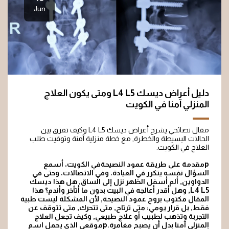
Jun
دليل أعراض ديسك L4 L5 ومتى يكون العلاج
المنزلي آمنا في الكويت
مقال نصائحي يشرح أعراض ديسك L4 L5 وكيف تفرق بين
الحالات البسيطة والخطرة, مع خطة منزلية آمنة وتوقيت طلب
العلاج في الكويت.
pمقدمة على طريقة عمود النصيحةفي الكويت، أسمع
السؤال نفسه يتكرر في العيادة، وفي الاتصالات، وحتى في
الدواوين, ألم أسفل الظهر نزل إلى الساق, هل هذا ديسك
L4 L5, وهل أقدر أعالجه في البيت بدون ما أتأخر وأندم؟ هذا
المقال مكتوب بروح عمود النصيحة, لأن المشكلة ليست طبية
فقط, بل قرار يومي: متى ترتاح, متى تتحرك, متى تتوقف عن
التجربة وتذهب لطبيب أو علاج طبيعي, وكيف تجعل العلاج
المنزلي آمنا بدل أن يصبح مغامرة.pموقعي الذي يحمل اسم