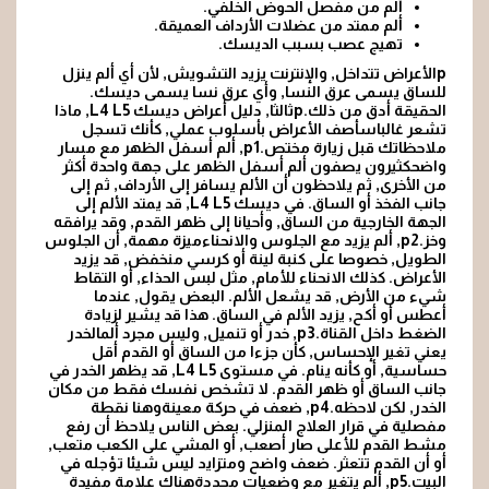
ألم من مفصل الحوض الخلفي.
ألم ممتد من عضلات الأرداف العميقة.
تهيج عصب بسبب الديسك.
pالأعراض تتداخل, والإنترنت يزيد التشويش, لأن أي ألم ينزل
للساق يسمى عرق النسا, وأي عرق نسا يسمى ديسك.
الحقيقة أدق من ذلك.pثالثا, دليل أعراض ديسك L4 L5, ماذا
تشعر غالباسأصف الأعراض بأسلوب عملي, كأنك تسجل
ملاحظاتك قبل زيارة مختص.p1, ألم أسفل الظهر مع مسار
واضحكثيرون يصفون ألم أسفل الظهر على جهة واحدة أكثر
من الأخرى, ثم يلاحظون أن الألم يسافر إلى الأرداف, ثم إلى
جانب الفخذ أو الساق. في ديسك L4 L5, قد يمتد الألم إلى
الجهة الخارجية من الساق, وأحيانا إلى ظهر القدم, وقد يرافقه
وخز.p2, ألم يزيد مع الجلوس والانحناءميزة مهمة, أن الجلوس
الطويل, خصوصا على كنبة لينة أو كرسي منخفض, قد يزيد
الأعراض. كذلك الانحناء للأمام, مثل لبس الحذاء, أو التقاط
شيء من الأرض, قد يشعل الألم. البعض يقول, عندما
أعطس أو أكح, يزيد الألم في الساق. هذا قد يشير لزيادة
الضغط داخل القناة.p3, خدر أو تنميل, وليس مجرد ألمالخدر
يعني تغير الإحساس, كأن جزءا من الساق أو القدم أقل
حساسية, أو كأنه ينام. في مستوى L4 L5, قد يظهر الخدر في
جانب الساق أو ظهر القدم. لا تشخص نفسك فقط من مكان
الخدر, لكن لاحظه.p4, ضعف في حركة معينةوهنا نقطة
مفصلية في قرار العلاج المنزلي. بعض الناس يلاحظ أن رفع
مشط القدم للأعلى صار أصعب, أو المشي على الكعب متعب,
أو أن القدم تتعثر. ضعف واضح ومتزايد ليس شيئا تؤجله في
البيت.p5, ألم يتغير مع وضعيات محددةهناك علامة مفيدة