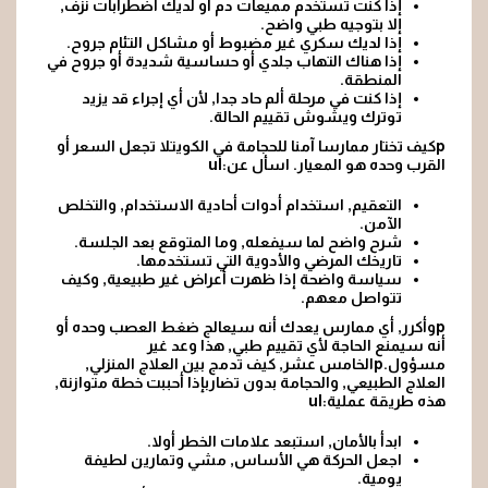
إذا كنت تستخدم مميعات دم أو لديك اضطرابات نزف,
إلا بتوجيه طبي واضح.
إذا لديك سكري غير مضبوط أو مشاكل التئام جروح.
إذا هناك التهاب جلدي أو حساسية شديدة أو جروح في
المنطقة.
إذا كنت في مرحلة ألم حاد جدا, لأن أي إجراء قد يزيد
توترك ويشوش تقييم الحالة.
pكيف تختار ممارسا آمنا للحجامة في الكويتلا تجعل السعر أو
القرب وحده هو المعيار. اسأل عن:ul
التعقيم, استخدام أدوات أحادية الاستخدام, والتخلص
الآمن.
شرح واضح لما سيفعله, وما المتوقع بعد الجلسة.
تاريخك المرضي والأدوية التي تستخدمها.
سياسة واضحة إذا ظهرت أعراض غير طبيعية, وكيف
تتواصل معهم.
pوأكرر, أي ممارس يعدك أنه سيعالج ضغط العصب وحده أو
أنه سيمنع الحاجة لأي تقييم طبي, هذا وعد غير
مسؤول.pالخامس عشر, كيف تدمج بين العلاج المنزلي,
العلاج الطبيعي, والحجامة بدون تضاربإذا أحببت خطة متوازنة,
هذه طريقة عملية:ul
ابدأ بالأمان, استبعد علامات الخطر أولا.
اجعل الحركة هي الأساس, مشي وتمارين لطيفة
يومية.