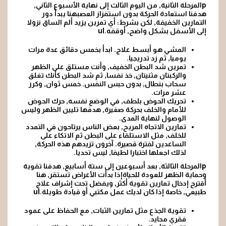
pالمرحلة الثانية, من اليوم الثالث إلى نهاية الأسبوع الثاني,
هدفنا استعادة الحركة بدون استفزاز العصبهنا يبدأ دور
التمارين الخفيفة, لكن بشرط: أي تمرين يزيد ألم الساق نزولا
إلى الأسفل بشكل واضح, أوقفه.ul
المشي هو أبسط علاج. ابدأ بخمس دقائق عدة مرات
يوميا, ثم زد تدريجيا.
تمرين شد البطن الخفيف, وأنت مستلق على الظهر
والركبتان مثنيتان, خذ نفسا, ثم شد البطن كأنك تغلق
سحاب بنطال, بدون حبس النفس. خمس ثوان, وكرر
عشر مرات.
تحريك الحوض بلطف, في الوضع نفسه, حرك الحوض
للأمام والخلف بحركة صغيرة, هدفها تليين الظهر وليس
الوصول لنهاية المدى.
تمارين الاتجاه المريح
, بعض الناس يرتاحون في التمدد
للخلف, مثل الاستلقاء على البطن ثم الاتكاء على
الساعدين لفترة قصيرة. آخرون تزيدهم هذه الحركة,
لذلك اجعلها اختبارا لطيفا, ليس تحديا.
pالمرحلة الثالثة, بعد أسبوعين إلى ستة أسابيع, هدفنا تقوية
وحماية الظهر للعودة للحياةإذا بدأت الأعراض تستقر, هنا
أقترح إدخال تمارين تقوية أكثر, ويفضل تحت إشراف علاج
طبيعي, خاصة إذا كان لديك عمل مكتبي أو قيادة طويلة.ul
تقوية الجذع مثل تمارين الثبات, مع الحفاظ على عمود
فقري محايد.