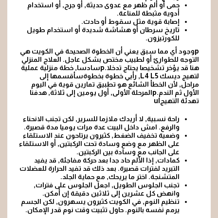
حمى أو ألم ظهر مع عدوى حديثة, أو جرح, أو استخدام
أدوية مثبطة للمناعة.
إصابة قوية مثل سقوط أو حادث.
تاريخ سرطان
أو هشاشة شديدة أو استخدام طويل
للكورتيزون.
pوجود أي مما سبق يعني أن الخطوة الصحيحة في الكويت هي
التوجه للطوارئ أو لطبيب مختص بشكل عاجل. العلاج المنزلي
هنا قد يؤخر تشخيصا يحتاج تدخلا.pسادسا, خطة منزلية عملية
لتهيج ديسك L4 L5, رأيي خطوة بخطوةسأقسمها إلى
مراحل, لأن الخطأ الشائع هو تطبيق تمارين قوية في اليوم
الأول ثم الندم.pالمرحلة الأولى, أول يومين إلى ثلاثة, هدفنا
تهدئة التهيجul
راحة نسبية, لا أريدك ملازما للسرير, لكن تجنب الانحناء
والرفع. امش داخل البيت عدة مرات يوميا مدة قصيرة.
وضعية تخفيف الضغط, كثيرون يرتاحون عند الاستلقاء
على الظهر مع وضع وسادة تحت الركبتين, أو الاستلقاء
على الجانب مع وسادة بين الركبتين.
كمادات, إذا الألم حاد جدا بعد حركة مفاجئة, قد يفيد
التبريد لفترات قصيرة. بعد ذلك قد تفيد الحرارة للعضلات
المتشنجة. اختر ما يريحك, مع حماية الجلد.
تجنب الجلوس الطويل, اجعل الجلوس على فترات,
وانهض كل عشرين إلى ثلاثين دقيقة إن أمكن.
تنظيم النوم
, في الكويت كثيرون يسهرون, لكن الجسم
يرمم نفسه بالنوم. حاول تثبيت وقت نوم قدر الإمكان.