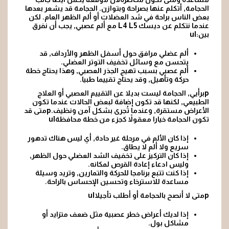
الحجامة, أتكلم عنها بصراحة وبتوازن. الحجامة قد يشعر بعدها
بعض الناس براحة في شد العضلات أو ألم الظهر العام. لكن
عندما نتكلم عن ديسك L4 L5 مع ألم عصبي, يجب أن نفرق
بين:ul
ألم عضلي مرافق حول أسفل الظهر والأرداف, قد
يتحسن مع وسائل تخفيف التوتر العضلي.
ألم عصبي
بسبب تهيج الجذر العصبي, وهذا يحتاج خطة
حركة وتأهيل, وقد يحتاج تقييما طبيا.
pبرأيي, الحجامة ليست بديلا عن التقييم العصبي أو العلاج
الطبيعي, لكنها قد تكون إضافة لبعض الحالات عندما تكون
الأعراض مستقرة, وعندما تُجرى بشكل آمن ونظيف.pمتى قد
تكون الحجامة خيارا معقولاً كجزء من خطة محافظةul
إذا كان الألم في مرحلة غير حادة, أي ليس هناك تدهور
سريع ولا ألم لا يطاق.
إذا كان التركيز على تخفيف الشد العضلي حول الظهر,
وليس ادعاء إعادة القرص لمكانه.
إذا كنت تتبع برنامجا للحركة والتمارين, وتريد وسيلة
مساعدة للاسترخاء وتحسين الإحساس بالراحة.
pمتى لا أنصح بالحجامة أو أطلب تأجيلاul
إذا لديك أعراض خطر عصبية مثل ضعف متزايد أو
مشاكل بول.