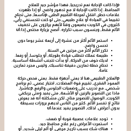
pإذا كانت الإجابة نعم تدريجيا, فهذا مؤشر جيد للعلاج
المحافظ. إذا كانت الإجابة لا مع تدهور واضح, أو إذا ظهرت
علامات خطر, انتقل لمرحلة التقييم الطبي.pتاسعا, متى تحتاج
تقييما في العيادة أو علاج طبيعي, حتى لو كنت تتحسنفي رأيي,
كثيرون في الكويت يضيعون وقتا لأنهم يركزون على تخفيف
الألم فقط, وينسون سبب تكراره. أنصح بزيارة مختص إذا:ul
استمر الألم أكثر من عشرة إلى أربعة عشر يوما دون
تحسن واضح.
تكرر الألم أكثر من مرتين في السنة.
طبيعة عملك تتطلب قيادة طويلة, أو جلوسا, أو رفعا.
لديك خوف من الحركة, أو بدأت تتجنب أنشطة أساسية.
تحتاج خطة تمارين دقيقة تناسبك, وليس مجرد تمارين
عامة.
pالعلاج الطبيعي هنا لا يعني أجهزة فقط. يعني فحص حركة
العمود الفقري, تقييم قوة العضلات, اختبار عصبي, ثم برنامج
شخصي, مع تدريب على وضعيات الجلوس والرفع.pعاشرا,
ماذا عن التصوير بالرنين أو الأشعة, متى يفيد ومتى يربكفي
الكويت, الوصول للتصوير متاح, لكن مشكلته أنه قد يعرض
نتائج لا تفسر الألم. كثير من الناس لديهم بروزات بسيطة
بدون أعراض. لذلك, التصوير يفيد عندما:ul
توجد علامات عصبية قوية أو ضعف.
استمرت الأعراض رغم علاج محافظ جيد.
هناك شك بسبب تاريخ مرضي, أو ألم ليلي شديد, أو